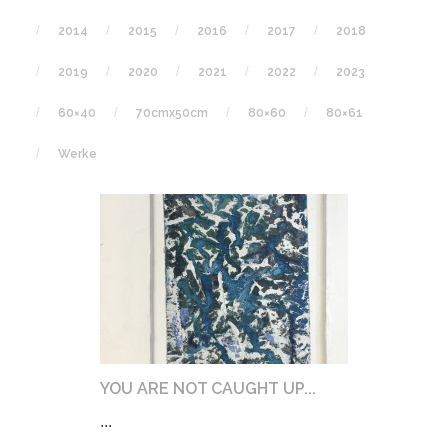
2014
2015
2016
2017
2018
2019
2020
2021
2022
2023
60×40
70cmx50cm
80×60
80×61
Werke
YOU ARE NOT CAUGHT UP...
...