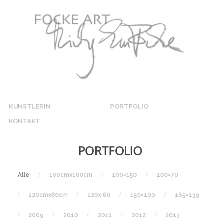
KÜNSTLERIN
PORTFOLIO
KONTAKT
PORTFOLIO
Alle
100cmx100cm
100×150
100×70
120cmx80cm
120x 60
150×100
165×139
2009
2010
2011
2012
2013