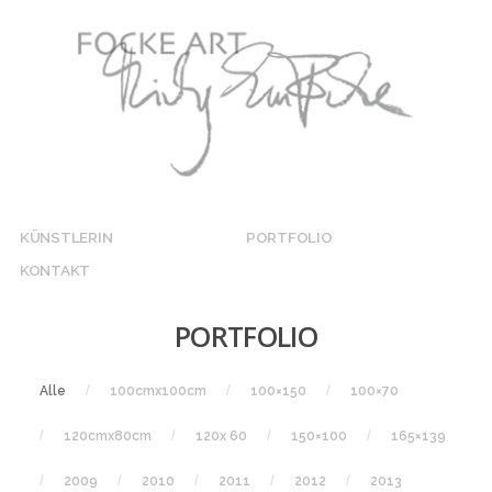
KÜNSTLERIN
PORTFOLIO
KONTAKT
PORTFOLIO
Alle
100cmx100cm
100×150
100×70
120cmx80cm
120x 60
150×100
165×139
2009
2010
2011
2012
2013