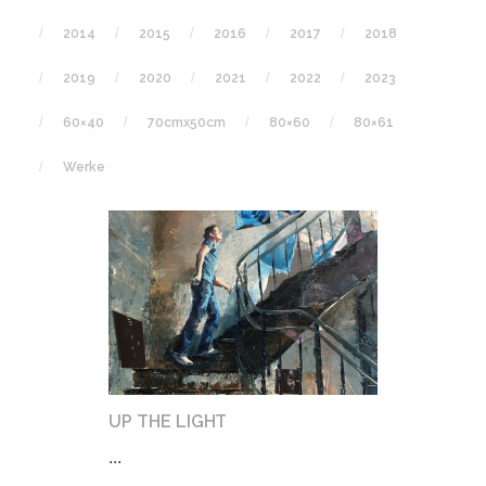
2014
2015
2016
2017
2018
2019
2020
2021
2022
2023
60×40
70cmx50cm
80×60
80×61
Werke
UP THE LIGHT
...