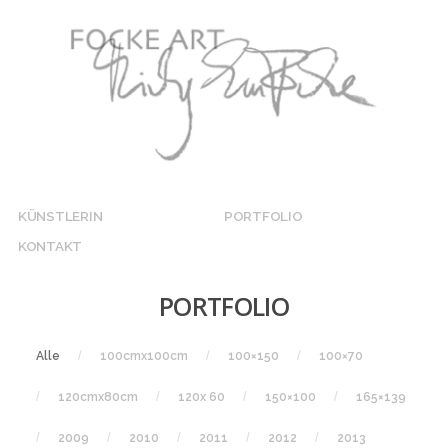
KÜNSTLERIN
PORTFOLIO
KONTAKT
PORTFOLIO
Alle
100cmx100cm
100×150
100×70
120cmx80cm
120x 60
150×100
165×139
2009
2010
2011
2012
2013