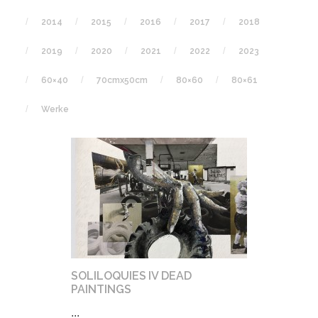
2014
2015
2016
2017
2018
2019
2020
2021
2022
2023
60×40
70cmx50cm
80×60
80×61
Werke
SOLILOQUIES IV DEAD
PAINTINGS
...