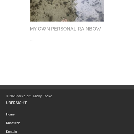
MY OWN PERSONAL RAINBOW
...
© 2026 focke-art | Micky Focke
ÜBERSICHT
Home
Künstlerin
Kontakt