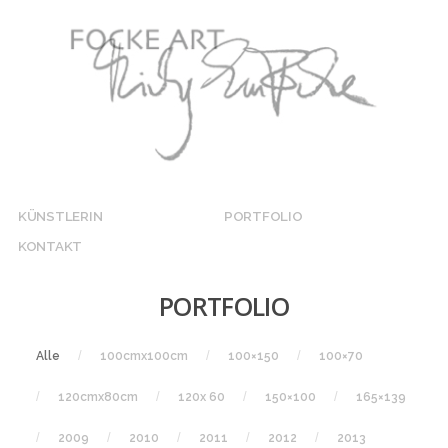
KÜNSTLERIN
PORTFOLIO
KONTAKT
PORTFOLIO
Alle
100cmx100cm
100×150
100×70
120cmx80cm
120x 60
150×100
165×139
2009
2010
2011
2012
2013