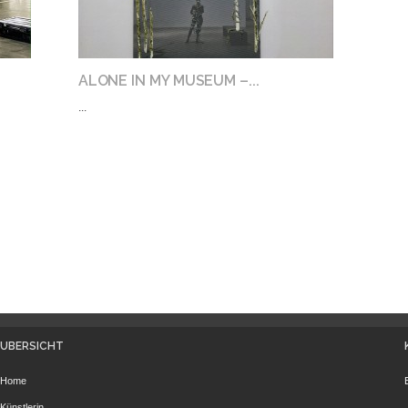
ALONE IN MY MUSEUM –...
...
ÜBERSICHT
Home
Künstlerin