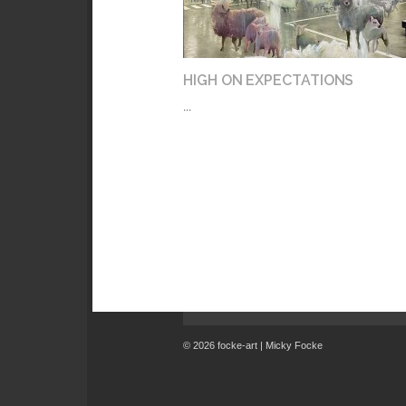
HIGH ON EXPECTATIONS
...
© 2026 focke-art | Micky Focke