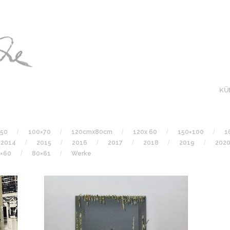
KÜ
150
100×70
120cmx80cm
120x 60
150×100
1
2014
2015
2016
2017
2018
2019
202
×60
80×61
Werke