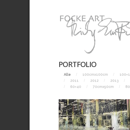
PORTFOLIO
Alle
100cmx100cm
100×
2011
2012
2013
60×40
70cmx50cm
80