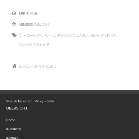
SERIE 2019
ABMESSUNG:
2019
ÖL
•
ÖL/ACRYL AUF LEINWAND/COLLAGE - OIL/ACRYLIC ON
CANVAS COLLAGE
ZURÜCK ZUR GALERIE
© 2026 focke-art | Micky Focke
ÜBERSICHT
Home
Künstlerin
Kontakt