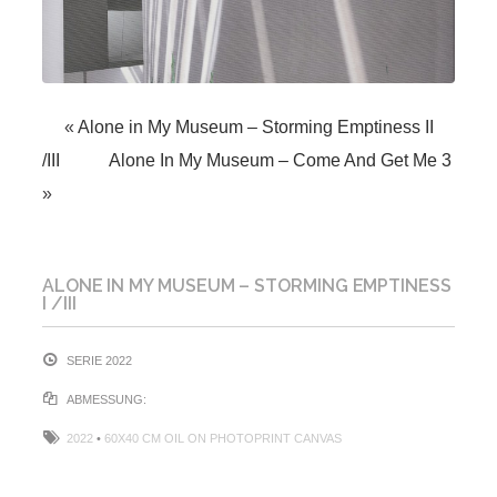
«
Alone in My Museum – Storming Emptiness II
/III
Alone In My Museum – Come And Get Me 3
»
ALONE IN MY MUSEUM – STORMING EMPTINESS
I /III
SERIE 2022
ABMESSUNG:
2022
•
60X40 CM OIL ON PHOTOPRINT CANVAS