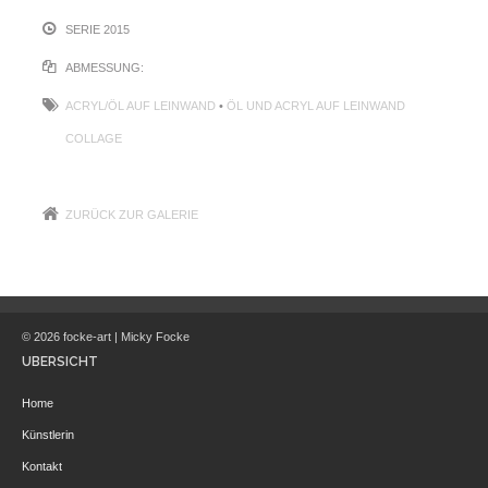
SERIE 2015
ABMESSUNG:
ACRYL/ÖL AUF LEINWAND
•
ÖL UND ACRYL AUF LEINWAND
COLLAGE
ZURÜCK ZUR GALERIE
© 2026 focke-art | Micky Focke
ÜBERSICHT
Home
Künstlerin
Kontakt