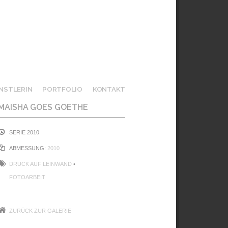
NSTLERIN
PORTFOLIO
KONTAKT
MAISHA GOES GOETHE
SERIE 2010
ABMESSUNG:
2010
DRUCK AUF LEINWAND
•
FOTOARBEIT
ZURÜCK ZUR GALERIE