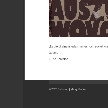
„Es bleibt einem jeden immer noch soviel Kr
Goethe
«
The universe
© 2026 focke-art | Micky Focke