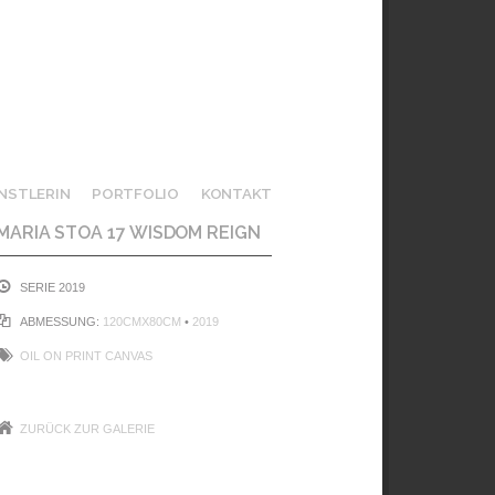
NSTLERIN
PORTFOLIO
KONTAKT
MARIA STOA 17 WISDOM REIGN
SERIE 2019
ABMESSUNG:
120CMX80CM
•
2019
OIL ON PRINT CANVAS
ZURÜCK ZUR GALERIE