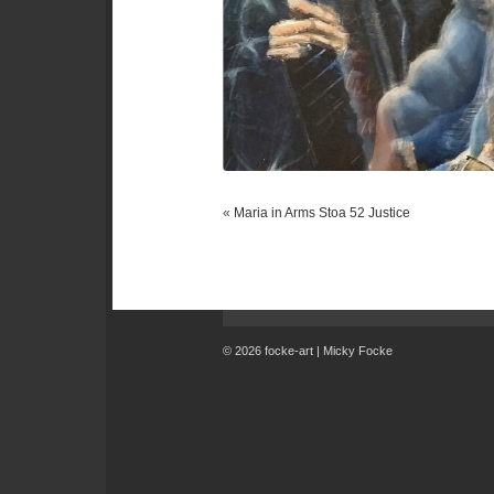
«
Maria in Arms Stoa 52 Justice
© 2026 focke-art | Micky Focke