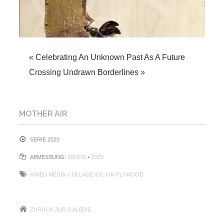
«
Celebrating An Unknown Past As A Future
Crossing Undrawn Borderlines
»
MOTHER AIR
SERIE 2023
ABMESSUNG:
100X70
•
2023
MIXED MEDIA-COLLAGE-OIL ON PLYWOOD
ZURÜCK ZUR GALERIE